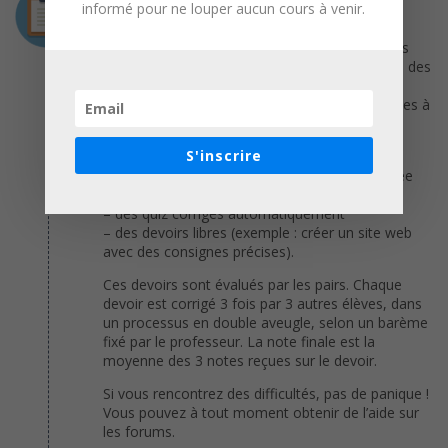
informé pour ne louper aucun cours à venir.
Chaque cours est composé d’une ou plusieurs
parties et peut comporter du texte, des images
(schéma, illustration) et des vidéos. Les vidéos des
cours durent 10 minutes maximum, avec une
moyenne de 3-4 minutes. Elles sont visualisables à
tout moment sur OpenClassrooms et
téléchargeables en haute définition.
S'inscrire
Chaque partie d’un cours certifiant est ponctuée
d’exercices de 2 types :
– des quiz corrigés automatiquement
– des devoirs libres (exemple : créer un site web
avec des consignes précises).
Ces devoirs sont évalués par les pairs. Chaque
devoir est corrigé 3 fois par 3 autres élèves, dans
un processus en double aveugle, selon un barème
fixé par le professeur. La note finale est la
moyenne des 3 notes reçues sur le devoir.
Si vous rencontrez des difficultés, pas de panique !
Vous pouvez à tout moment obtenir de l’aide sur
les forums.