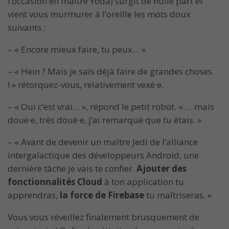
l’occasion en maître Yoda) surgit de nulle part et
vient vous murmurer à l’oreille les mots doux
suivants :
– « Encore mieux faire, tu peux… »
– « Hein ? Mais je sais déjà faire de grandes choses
! » rétorquez-vous, relativement vexé·e.
– « Oui c’est vrai… », répond le petit robot. « … mais
doué·e, très doué·e, j’ai remarqué que tu étais. »
– « Avant de devenir un maître Jedi de l’alliance
intergalactique des développeurs Android, une
dernière tâche je vais te confier.
Ajouter des
fonctionnalités Cloud
à ton application tu
apprendras,
la force de Firebase
tu maîtriseras. »
Vous vous réveillez finalement brusquement de