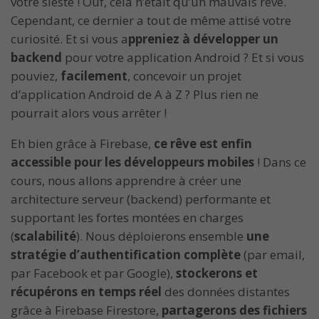
votre sieste ! Ouf, cela n’était qu’un mauvais rêve.
Cependant, ce dernier a tout de même attisé votre
curiosité. Et si vous a
ppreniez à développer un
backend
pour votre application Android ? Et si vous
pouviez,
facilement
, concevoir un projet
d’application Android de A à Z ? Plus rien ne
pourrait alors vous arrêter !
Eh bien grâce à Firebase,
ce rêve est enfin
accessible pour les développeurs mobiles
! Dans ce
cours, nous allons apprendre à créer une
architecture serveur (backend) performante et
supportant les fortes montées en charges
(
scalabilité
). Nous déploierons ensemble
une
stratégie d’authentification complète
(par email,
par Facebook et par Google),
stockerons et
récupérons en temps réel
des données distantes
grâce à Firebase Firestore,
partagerons des fichiers