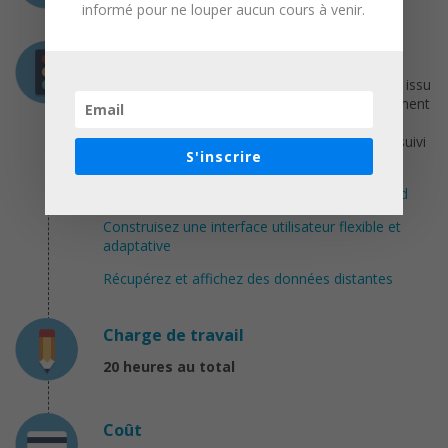
informé pour ne louper aucun cours à venir.
Prérequis
Afin de tirer un maximum de ce cours, celui-ci, issu
du parcours diplômant Android, est principalement
destiné aux étudiants ayant déjà appris les
fondamentaux du langage Java et également suivi
S'inscrire
les cours :
Développez votre première application Android
Construisez une interface utilisateur flexible et
adaptative
Récupérez et affichez des données distantes
Charge de travail
20 heures au total
Coût