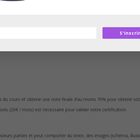
n ligne.Pour vous mettre à niveau vous pouvez suivre le cours « Initie
S'inscri
du cours et obtenir une note finale d’au moins 70% pour obtenir votre
(20€ / mois) est nécessaire pour valider votre certification.
eurs parties et peut comporter du texte, des images (schéma, illustr