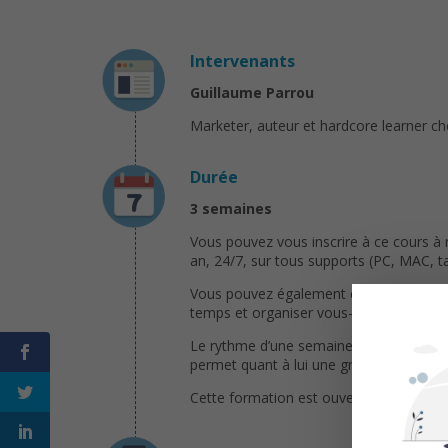
Intervenants
Guillaume Parrou
Marketer, auteur et hardcore learner 
Durée
3 semaines
Vous pouvez vous inscrire à ce cours à
an, 24/7, sur tous supports (PC, MAC, ta
Vous pouvez également choisir de suivre
temps et organiser vous-même une progr
Le rythme d’une semaine par partie per
permet quant à lui une grande flexibilit
Cette formation est ouverte toute l’ann