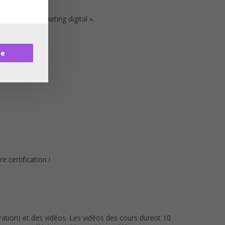
z-vous au marketing digital ».
re
 certification !
ation) et des vidéos. Les vidéos des cours durent 10