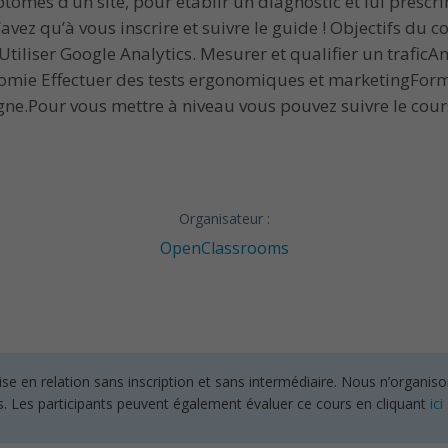
tômes d’un site, pour établir un diagnostic et lui prescri
avez qu’à vous inscrire et suivre le guide ! Objectifs du c
Utiliser Google Analytics. Mesurer et qualifier un trafic
omie Effectuer des tests ergonomiques et marketingForm
gne.Pour vous mettre à niveau vous pouvez suivre le cours
Organisateur :
OpenClassrooms
en relation sans inscription et sans intermédiaire. Nous n’organisons
s. Les participants peuvent également évaluer ce cours en cliquant
ici