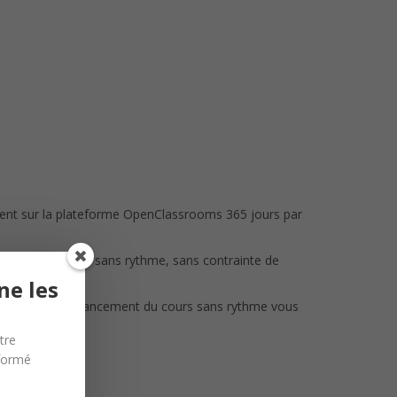
ment sur la plateforme OpenClassrooms 365 jours par
r partie) ou bien sans rythme, sans contrainte de
ne les
des devoirs. L’avancement du cours sans rythme vous
tre
nformé