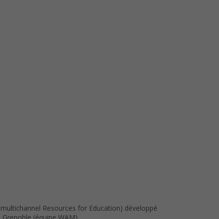
 multichannel Resources for Education) développé
RIA Grenoble (équipe WAM)