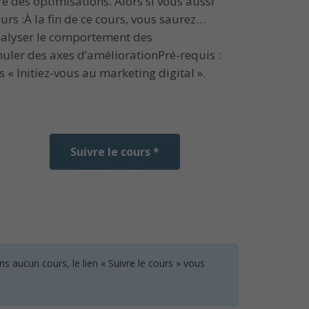
re des optimisations. Alors si vous aussi
ours :À la fin de ce cours, vous saurez…
Analyser le comportement des
uler des axes d’améliorationPré-requis :
 « Initiez-vous au marketing digital ».
Suivre le cours *
 aucun cours, le lien « Suivre le cours » vous