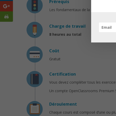
Prérequis
Les fondamentaux de la relation client e
Charge de travail
8 heures au total
Coût
Gratuit
Certification
Vous devez compléter tous les exercices 
Un compte OpenClassrooms Premium Solo 
Déroulement
Chaque cours est composé d’une ou plusi