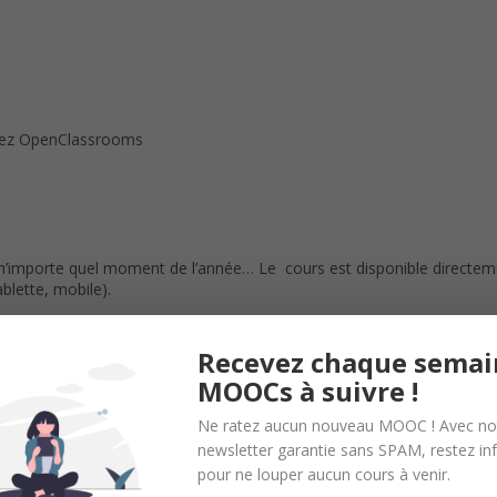
chez OpenClassrooms
 n’importe quel moment de l’année… Le cours est disponible directe
blette, mobile).
 les cours selon un rythme prédéfini par la plateforme (1 semaine pa
ession régulière..
Recevez chaque semai
MOOCs à suivre !
met un avancement régulier en fixant des dates limites sur le rendu 
é, car vous pouvez réaliser vos exercices à tout moment.
Ne ratez aucun nouveau MOOC ! Avec no
ée.
newsletter garantie sans SPAM, restez i
pour ne louper aucun cours à venir.