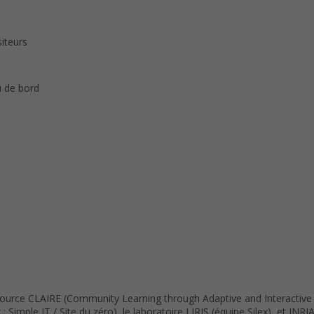
iteurs
u de bord
Source CLAIRE (Community Learning through Adaptive and Interactive
Simple IT / Site du zéro), le laboratoire LIRIS (équipe Silex), et IN