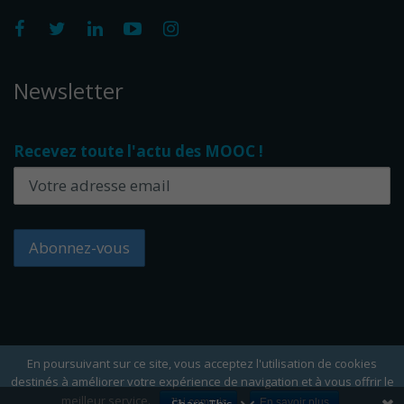
Newsletter
Recevez toute l'actu des MOOC !
En poursuivant sur ce site, vous acceptez l'utilisation de cookies
destinés à améliorer votre expérience de navigation et à vous offrir le
Copyright Edflex © 2024 -
Editorial
-
CGU
-
Cookies
meilleur service.
J'ai compris
En savoir plus