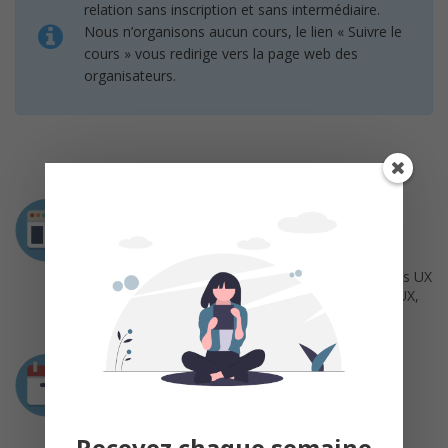
relation sans inscription et sans intermédiaire.
Nous n’organisons aucun cours, le lien « Suivre le
cours » vous redirige vers la page web des
organisateurs.
Intervenants
Benjamin Richy
Facilitateur et Formateur Méthodes Innovantes UX
Design, Design Thinking, Design Sprint, Lean UX,
Value Proposition Design
Durée
Disponible toute l’année
Recevez chaque semaine