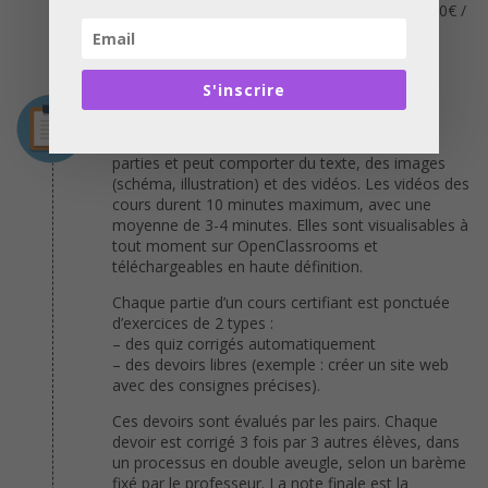
Un compte OpenClassrooms Premium Solo (20€ /
mois) est nécessaire pour valider votre
certification.
S'inscrire
Déroulement
Chaque cours est composé d’une ou plusieurs
parties et peut comporter du texte, des images
(schéma, illustration) et des vidéos. Les vidéos des
cours durent 10 minutes maximum, avec une
moyenne de 3-4 minutes. Elles sont visualisables à
tout moment sur OpenClassrooms et
téléchargeables en haute définition.
Chaque partie d’un cours certifiant est ponctuée
d’exercices de 2 types :
– des quiz corrigés automatiquement
– des devoirs libres (exemple : créer un site web
avec des consignes précises).
Ces devoirs sont évalués par les pairs. Chaque
devoir est corrigé 3 fois par 3 autres élèves, dans
un processus en double aveugle, selon un barème
fixé par le professeur. La note finale est la