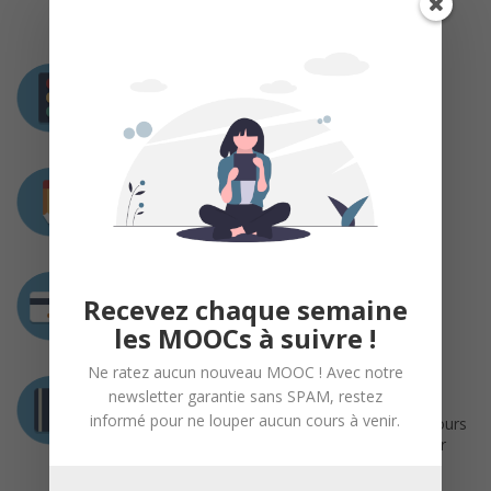
Cette formation est ouverte toute l’année.
Prérequis
Aucun
Charge de travail
Coût
Recevez chaque semaine
Gratuit
les MOOCs à suivre !
Ne ratez aucun nouveau MOOC ! Avec notre
Certification
newsletter garantie sans SPAM, restez
informé pour ne louper aucun cours à venir.
Vous devez compléter tous les exercices du cours
et obtenir une note finale d’au moins 70% pour
obtenir votre certification !