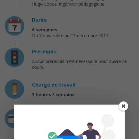
Hugo Lopez, ingénieur pédagogique
Durée
6 semaines
Du 7 novembre au 12 décembre 2017
Prérequis
Aucun prérequis n’est nécessaire pour suivre ce
cours.
Charge de travail
3 heures / semaine
Coût
Gratuit