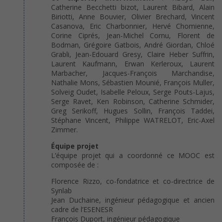
Catherine Becchetti bizot, Laurent Bibard, Alain
Biriotti, Anne Bouvier, Olivier Brechard, Vincent
Casanova, Eric Charbonnier, Hervé Chomienne,
Corine Ciprés, Jean-Michel Cornu, Florent de
Bodman, Grégoire Gatbois, André Giordan, Chloé
Grabli, Jean-Edouard Gresy, Claire Heber Suffrin,
Laurent Kaufmann, Erwan Kerleroux, Laurent
Marbacher, Jacques-François Marchandise,
Nathalie Mons, Sébastien Mounié, François Muller,
Solveig Oudet, Isabelle Peloux, Serge Pouts-Lajus,
Serge Ravet, Ken Robinson, Catherine Schmider,
Greg Serikoff, Hugues Sollin, François Taddei,
Stéphane Vincent, Philippe WATRELOT, Eric-Axel
Zimmer.
Équipe projet
L’équipe projet qui a coordonné ce MOOC est
composée de :
Florence Rizzo, co-fondatrice et co-directrice de
Synlab
Jean Duchaine, ingénieur pédagogique et ancien
cadre de l’ESENESR
François Duport, ingénieur pédagogique