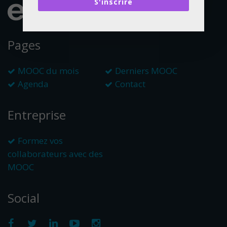
S'inscrire
Pages
MOOC du mois
Derniers MOOC
Agenda
Contact
Entreprise
Formez vos
collaborateurs avec des
MOOC
Social